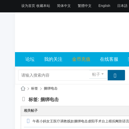
设为首页
收藏本站
简体中文
繁體中文
English
日本語
论坛
我的关注
金币充值
在线客服
帖子
›
标签
›
捆绑电击
X
标签: 捆绑电击
L
相关帖子
乐
午夜小妈女王医疗调教贱奴捆绑电击虐阳手术台上模拟阉割语
园