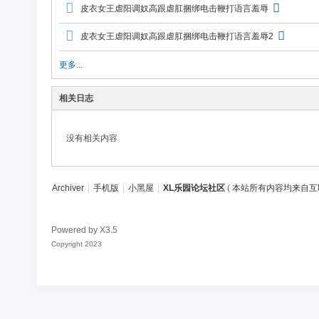
论
皮衣女王虐阳调奴高跟虐肛捆绑电击鞭打语言羞辱
坛
皮衣女王虐阳调奴高跟虐肛捆绑电击鞭打语言羞辱2
社
区
更多...
相关日志
没有相关内容
Archiver
|
手机版
|
小黑屋
|
XL乐园论坛社区
(
本站所有内容均来自互
Powered by
X3.5
Copyright 2023