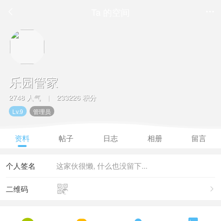
Ta 的空间


乐园管家
2748 人气
233226 积分
|
Lv.9
管理员
资料
帖子
日志
相册
留言
个人签名
这家伙很懒, 什么也没留下...

二维码
