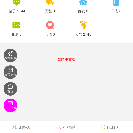




帖子 1599
回复 0
好友 0
日志 0



相册 0
心情 0
人气 2748

在线客服
繁體中文版

金币充值

首页

APP下载
加好友
打招呼
聊聊天


