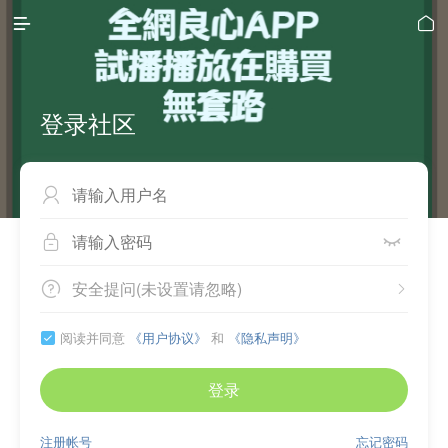


登录社区



安全提问(未设置请忽略)


阅读并同意
《用户协议》
和
《隐私声明》

登录
注册帐号
忘记密码