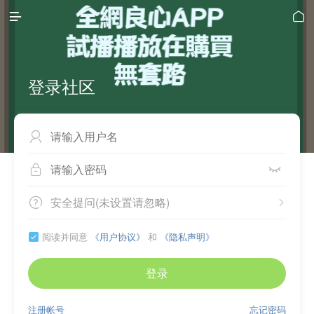


登录社区



安全提问(未设置请忽略)


阅读并同意
《用户协议》
和
《隐私声明》

登录
注册帐号
忘记密码