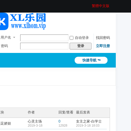
繁體中文版
用户名
自动登录
找回密码
密码
立即注册
登录
快捷导航
版块
作者
回复/查看
最后发表
心灵主场
0
女主之家-白学士
丽足娇娃
2019-3-18
12928
2019-3-18 18:03