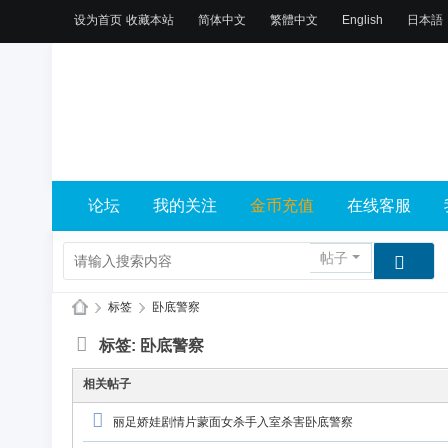
设为首页
收藏本站
简体中文
繁體中文
English
日本語
论坛
我的关注
金币充值
在线客服
帖子
›
标签
›
卧底警察
X
标签: 卧底警察
L
相关帖子
乐
园
丽足娇娃剧情片蒙面女杀手入室杀害卧底警察