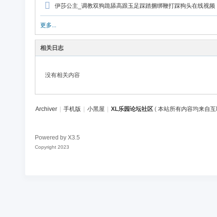
论
伊莎公主_调教双狗跪舔高跟玉足踩踏捆绑鞭打踩狗头在线视频
坛
更多...
社
区
相关日志
没有相关内容
Archiver
|
手机版
|
小黑屋
|
XL乐园论坛社区
(
本站所有内容均来自互
Powered by
X3.5
Copyright 2023