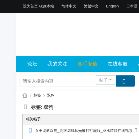
设为首页
收藏本站
简体中文
繁體中文
English
日本語
论坛
我的关注
金币充值
在线客服
帖子
›
标签
›
双狗
X
标签: 双狗
L
相关帖子
乐
女王调教双狗_高跟虐肛耳光鞭打打屁股_圣水喂奴在线视频
园