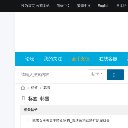
设为首页
收藏本站
简体中文
繁體中文
English
日本語
论坛
我的关注
金币充值
在线客服
帖子
›
标签
›
韩雪
X
标签: 韩雪
L
相关帖子
乐
园
韩雪女王夫妻主喂食家狗_束缚家狗踩踏打屁屁戏弄