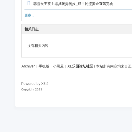
论
韩雪女王双主器具玩弄厕奴_双主轮流黄金直落完食
坛
更多...
社
区
相关日志
没有相关内容
Archiver
|
手机版
|
小黑屋
|
XL乐园论坛社区
(
本站所有内容均来自互
Powered by
X3.5
Copyright 2023