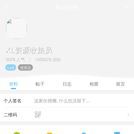
Ta 的空间


XL资源收集员
3076 人气
1955672 积分
|
Lv.9
管理员
资料
帖子
日志
相册
留言
个人签名
这家伙很懒, 什么也没留下...

二维码
