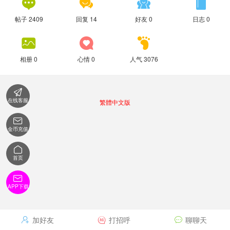




帖子 2409
回复 14
好友 0
日志 0



相册 0
心情 0
人气 3076

在线客服
繁體中文版

金币充值

首页

APP下载
加好友
打招呼
聊聊天


