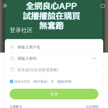


登录社区



安全提问(未设置请忽略)


阅读并同意
《用户协议》
和
《隐私声明》

登录
注册帐号
忘记密码