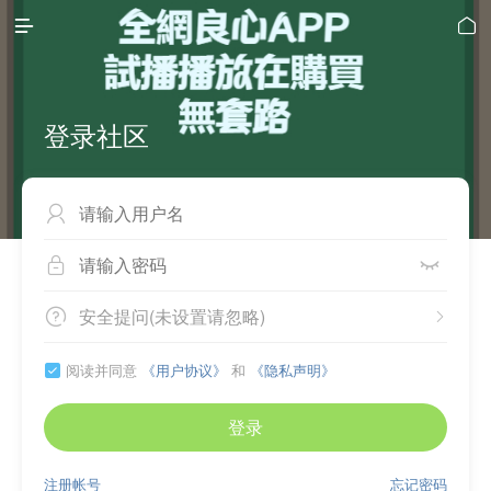


登录社区



安全提问(未设置请忽略)


阅读并同意
《用户协议》
和
《隐私声明》

登录
注册帐号
忘记密码