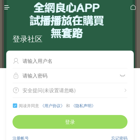


登录社区



安全提问(未设置请忽略)


阅读并同意
《用户协议》
和
《隐私声明》

登录
注册帐号
忘记密码