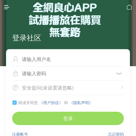


登录社区



安全提问(未设置请忽略)


阅读并同意
《用户协议》
和
《隐私声明》

登录
注册帐号
忘记密码