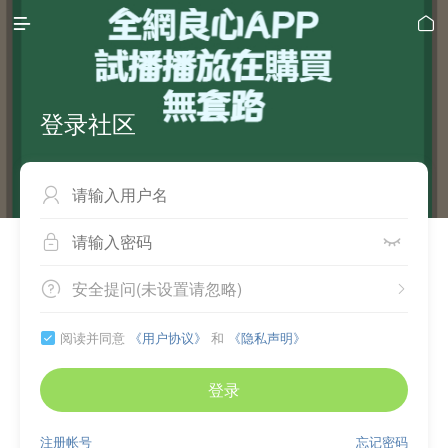


登录社区



安全提问(未设置请忽略)


阅读并同意
《用户协议》
和
《隐私声明》

登录
注册帐号
忘记密码