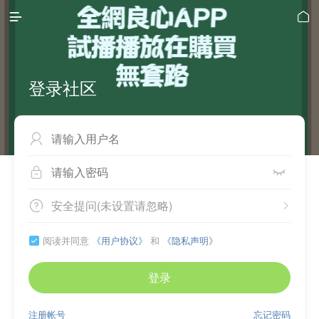


登录社区



安全提问(未设置请忽略)


阅读并同意
《用户协议》
和
《隐私声明》

登录
注册帐号
忘记密码