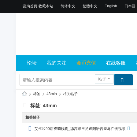
设为首页
收藏本站
简体中文
繁體中文
English
日本語
论坛
我的关注
金币充值
在线客服
帖子
›
标签
›
43min
›
相关帖子
X
标签: 43min
L
相关帖子
乐
艾丝和90后双调贱狗_舔高跟玉足虐阳语言羞辱在线视频
园