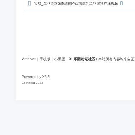
论
宝爷_黑丝高跟S骑马转胯踩踏虐乳黑丝遛狗在线视频
坛
社
区
Archiver
|
手机版
|
小黑屋
|
XL乐园论坛社区
(
本站所有内容均来自互
Powered by
X3.5
Copyright 2023