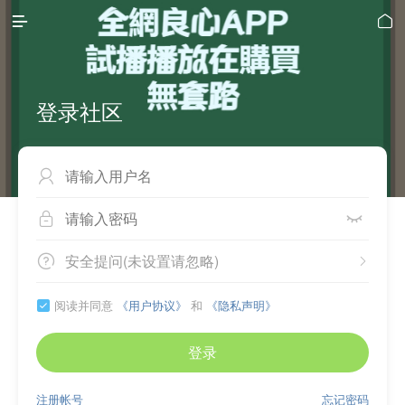


登录社区



安全提问(未设置请忽略)


阅读并同意
《用户协议》
和
《隐私声明》

登录
注册帐号
忘记密码