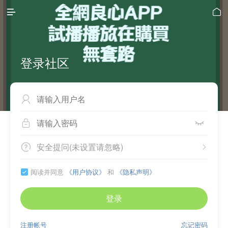


登录社区



安全提问(未设置请忽略)


阅读并同意
《用户协议》
和
《隐私声明》

登录
注册帐号
忘记密码