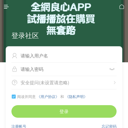


登录社区



安全提问(未设置请忽略)


阅读并同意
《用户协议》
和
《隐私声明》

登录
注册帐号
忘记密码