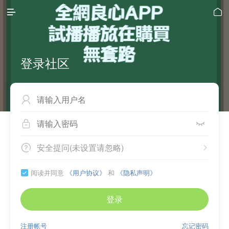


登录社区



安全提问(未设置请忽略)


阅读并同意
《用户协议》
和
《隐私声明》

登录
注册帐号
忘记密码