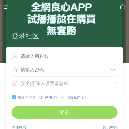


登录社区



安全提问(未设置请忽略)


阅读并同意
《用户协议》
和
《隐私声明》

登录
注册帐号
忘记密码