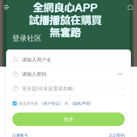


登录社区



安全提问(未设置请忽略)


阅读并同意
《用户协议》
和
《隐私声明》

登录
注册帐号
忘记密码