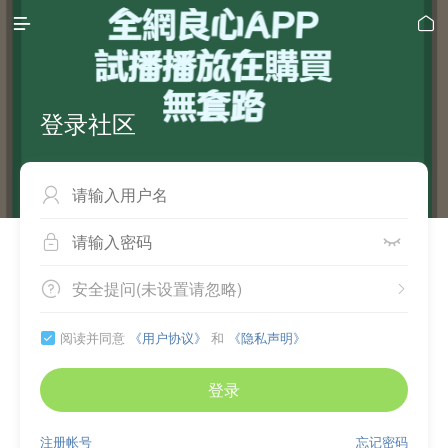


登录社区



安全提问(未设置请忽略)


阅读并同意
《用户协议》
和
《隐私声明》

登录
注册帐号
忘记密码