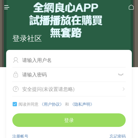


登录社区



安全提问(未设置请忽略)


阅读并同意
《用户协议》
和
《隐私声明》

登录
注册帐号
忘记密码