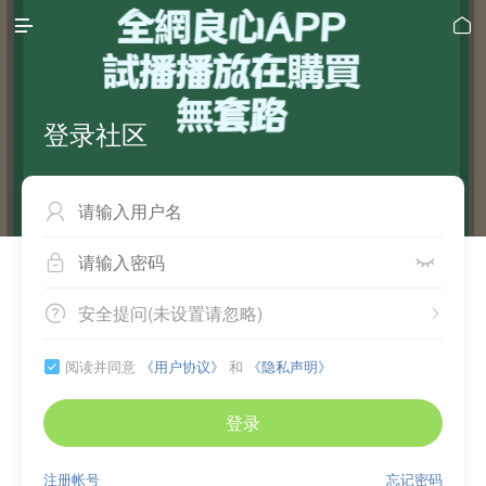


登录社区



安全提问(未设置请忽略)


阅读并同意
《用户协议》
和
《隐私声明》

登录
注册帐号
忘记密码