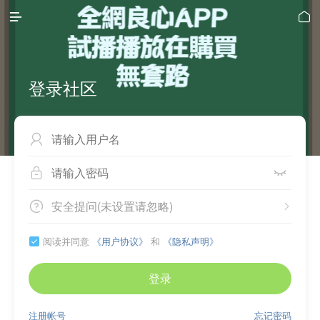


登录社区



安全提问(未设置请忽略)


阅读并同意
《用户协议》
和
《隐私声明》

登录
注册帐号
忘记密码