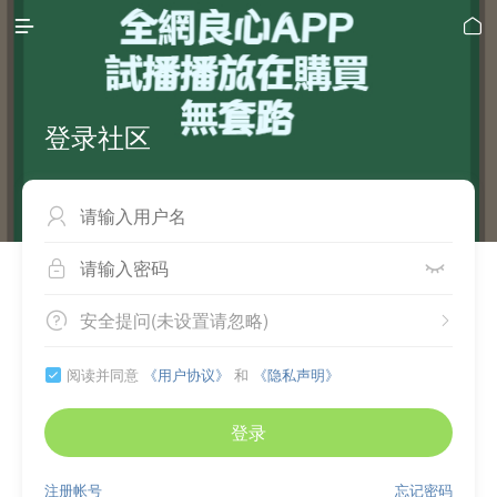


登录社区



安全提问(未设置请忽略)


阅读并同意
《用户协议》
和
《隐私声明》

登录
注册帐号
忘记密码