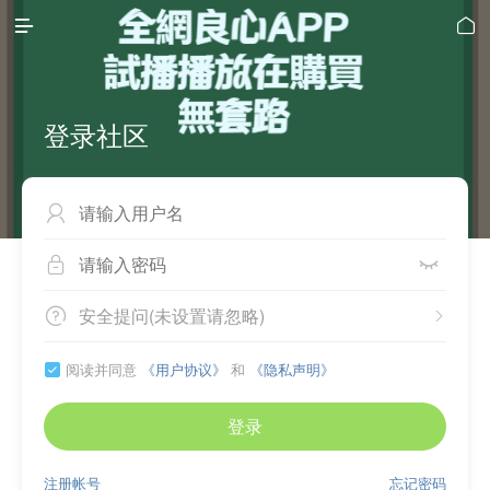


登录社区



安全提问(未设置请忽略)


阅读并同意
《用户协议》
和
《隐私声明》

登录
注册帐号
忘记密码