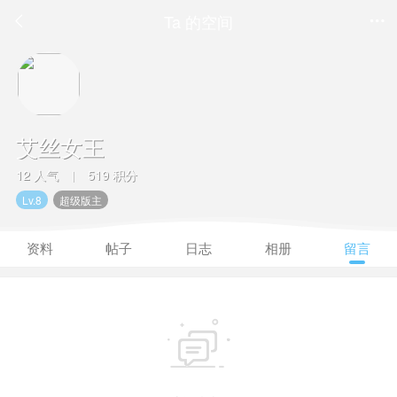
Ta 的空间


艾丝女王
12 人气
519 积分
|
Lv.8
超级版主
资料
帖子
日志
相册
留言
