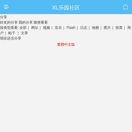
XL乐园社区


分享
好友的分享
我的分享
随便看看
按类型查看:
全部
|
网址
|
视频
|
音乐
|
Flash
|
日志
|
相册
|
图片
|
投票
|
用
户
|
帖子
|
文章
现在还没分享
繁體中文版