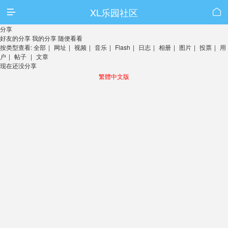
XL乐园社区


分享
好友的分享
我的分享
随便看看
按类型查看:
全部
|
网址
|
视频
|
音乐
|
Flash
|
日志
|
相册
|
图片
|
投票
|
用
户
|
帖子
|
文章
现在还没分享
繁體中文版