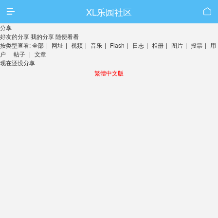
XL乐园社区


分享
好友的分享
我的分享
随便看看
按类型查看:
全部
|
网址
|
视频
|
音乐
|
Flash
|
日志
|
相册
|
图片
|
投票
|
用
户
|
帖子
|
文章
现在还没分享
繁體中文版