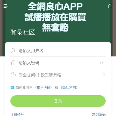


登录社区



安全提问(未设置请忽略)


阅读并同意
《用户协议》
和
《隐私声明》

登录
注册帐号
忘记密码