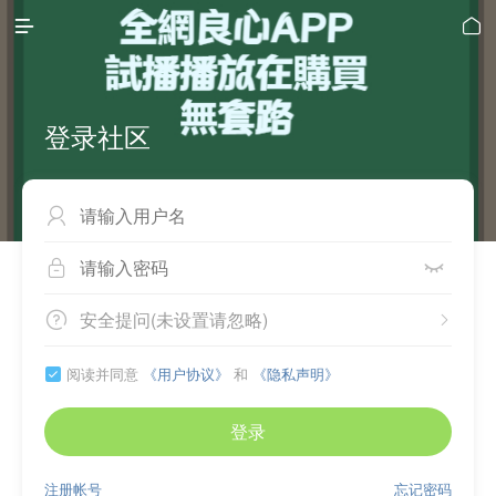


登录社区



安全提问(未设置请忽略)


阅读并同意
《用户协议》
和
《隐私声明》

登录
注册帐号
忘记密码