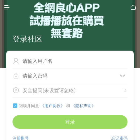


登录社区



安全提问(未设置请忽略)


阅读并同意
《用户协议》
和
《隐私声明》

登录
注册帐号
忘记密码