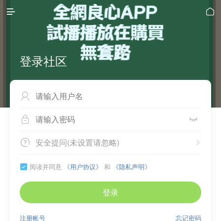


登录社区



安全提问(未设置请忽略)


阅读并同意
《用户协议》
和
《隐私声明》

登录
注册帐号
忘记密码