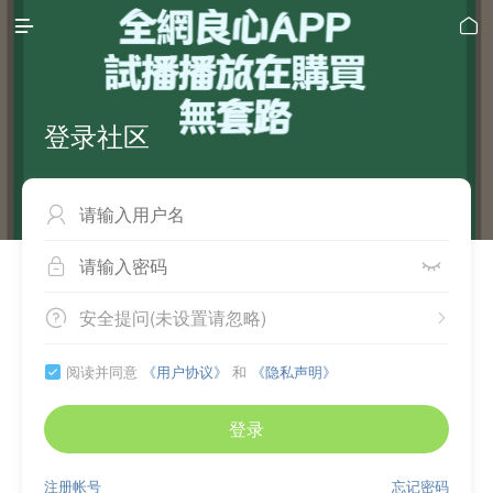


登录社区



安全提问(未设置请忽略)


阅读并同意
《用户协议》
和
《隐私声明》

登录
注册帐号
忘记密码