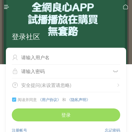


登录社区



安全提问(未设置请忽略)


阅读并同意
《用户协议》
和
《隐私声明》

登录
注册帐号
忘记密码