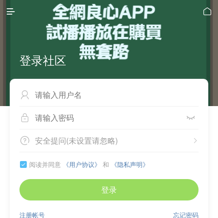


登录社区



安全提问(未设置请忽略)


阅读并同意
《用户协议》
和
《隐私声明》

登录
注册帐号
忘记密码