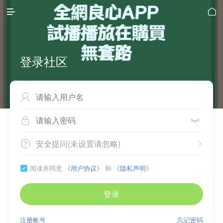


登录社区



安全提问(未设置请忽略)


阅读并同意
《用户协议》
和
《隐私声明》

登录
注册帐号
忘记密码