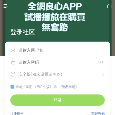


登录社区



安全提问(未设置请忽略)


阅读并同意
《用户协议》
和
《隐私声明》

登录
注册帐号
忘记密码