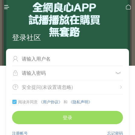


登录社区



安全提问(未设置请忽略)


阅读并同意
《用户协议》
和
《隐私声明》

登录
注册帐号
忘记密码