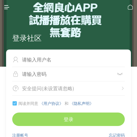


登录社区



安全提问(未设置请忽略)


阅读并同意
《用户协议》
和
《隐私声明》

登录
注册帐号
忘记密码