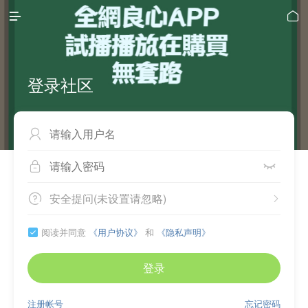


登录社区



安全提问(未设置请忽略)


阅读并同意
《用户协议》
和
《隐私声明》

登录
注册帐号
忘记密码