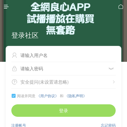


登录社区



安全提问(未设置请忽略)


阅读并同意
《用户协议》
和
《隐私声明》

登录
注册帐号
忘记密码