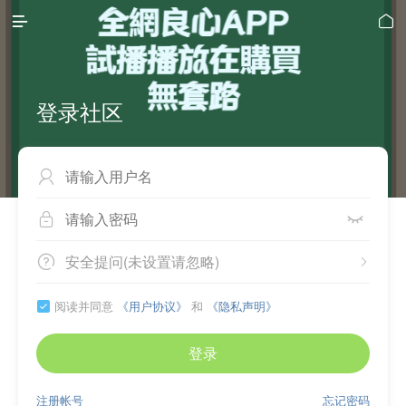


登录社区



安全提问(未设置请忽略)


阅读并同意
《用户协议》
和
《隐私声明》

登录
注册帐号
忘记密码