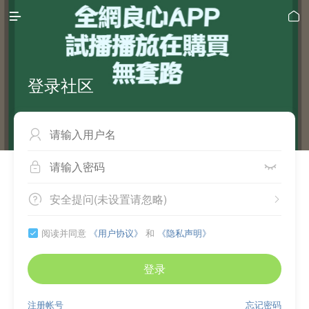


登录社区



安全提问(未设置请忽略)


阅读并同意
《用户协议》
和
《隐私声明》

登录
注册帐号
忘记密码