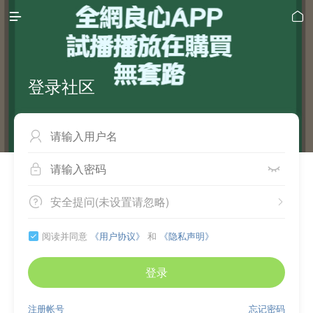


登录社区



安全提问(未设置请忽略)


阅读并同意
《用户协议》
和
《隐私声明》

登录
注册帐号
忘记密码