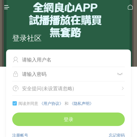


登录社区



安全提问(未设置请忽略)


阅读并同意
《用户协议》
和
《隐私声明》

登录
注册帐号
忘记密码