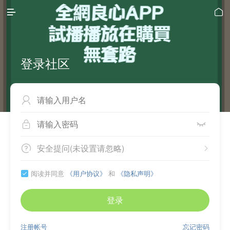


登录社区



安全提问(未设置请忽略)


阅读并同意
《用户协议》
和
《隐私声明》

登录
注册帐号
忘记密码