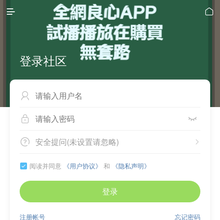


登录社区



安全提问(未设置请忽略)


阅读并同意
《用户协议》
和
《隐私声明》

登录
注册帐号
忘记密码